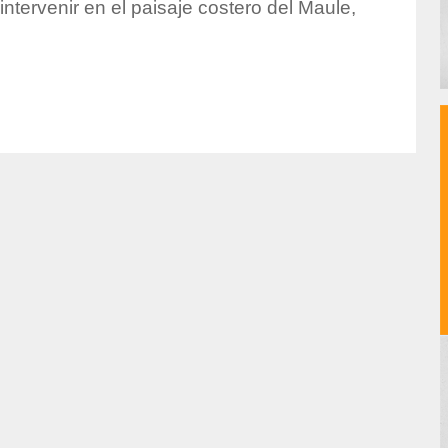
intervenir en el paisaje costero del Maule,
or/ursicino-