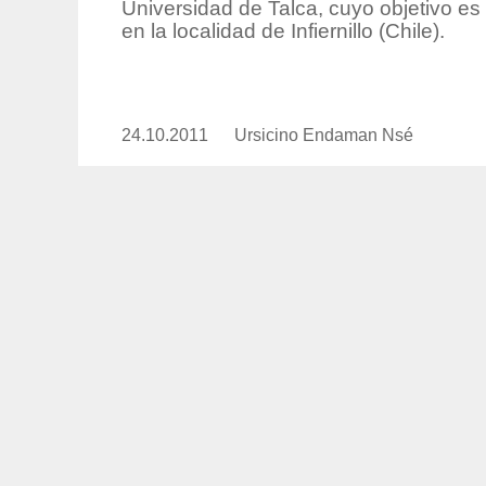
Universidad de Talca, cuyo objetivo es 
en la localidad de Infiernillo (Chile).
24.10.2011
Publicado
Ursicino Endaman Nsé
https://www.experimenta.es/auth
el
endaman-
nse/