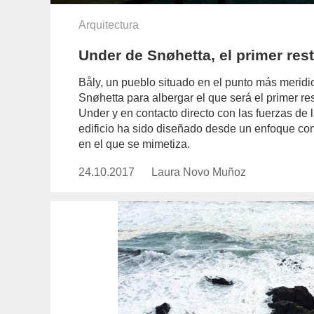
Arquitectura
Under de Snøhetta, el primer re
Båly, un pueblo situado en el punto más meridio
Snøhetta para albergar el que será el primer 
Under y en contacto directo con las fuerzas de l
edificio ha sido diseñado desde un enfoque co
en el que se mimetiza.
24.10.2017
Publicado
Laura Novo Muñoz
https://www.experimenta.es/auth
el
novo-
munoz/