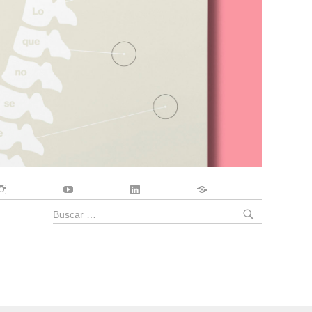
Instagram
YouTube
LinkedIn
Contacto
BUSCA
Buscar
por: