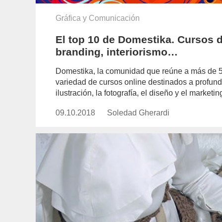
Gráfica y Comunicación
El top 10 de Domestika. Cursos de
branding, interiorismo…
Domestika, la comunidad que reúne a más de 50
variedad de cursos online destinados a profund
ilustración, la fotografía, el diseño y el marketin
09.10.2018
Publicado
Soledad Gherardi
https://www.experimenta.es/aut
el
gherardi/