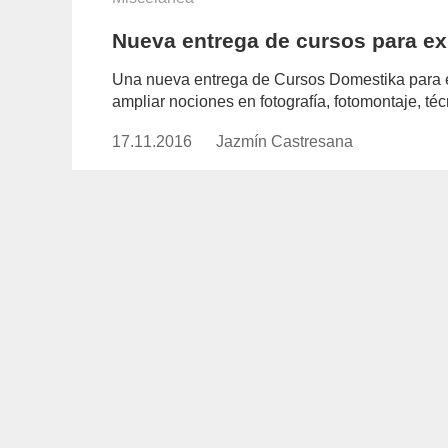
Nueva entrega de cursos para exp
Una nueva entrega de Cursos Domestika para ex
ampliar nociones en fotografía, fotomontaje, té
17.11.2016
Publicado
Jazmín Castresana
https://www.experimenta.es/aut
el
castresana/