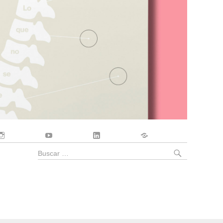
Instagram
YouTube
LinkedIn
Contacto
BUSCA
Buscar
por: