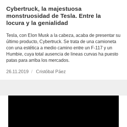
Cybertruck, la majestuosa
monstruosidad de Tesla. Entre la
locura y la genialidad
Tesla, con Elon Musk a la cabeza, acaba de presentar su
último producto, Cybertruck. Se trata de una camioneta
con una estética a medio camino entre un F-117 y un
Humbie, cuya total ausencia de lineas curvas ha puesto
patas para arriba los mercados.
Publicado
26.11.2019
https://www.experimenta.es/author/cristobal-
Cristóbal Páez
el
paez/