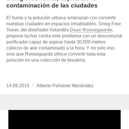
contaminación de las ciudades
El humo y la polución urbana amenazan con convertir
nuestras ciudades en espacios inhabitables. Smog Free
Tower, del diseñador holandés
Daan Roosegaarde
,
propone luchar contra este problema con un descomunal
purificador capaz de aspirar hasta 30.000 metros
cúbicos de aire contaminado a la hora. Y no solo eso,
sino que Roosegaarde ofrece convertir toda esta
polución en una colección de bisutería.
Publicado
14.09.2015
https://www.experimenta.es/author/alberto-
Alberto Peñalver Menéndez
el
penalver-
menendez/