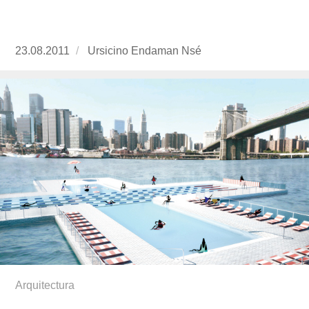
Publicado
23.08.2011
https://www.experimenta.es/author/ursicino-
Ursicino Endaman Nsé
el
endaman-
nse/
Arquitectura