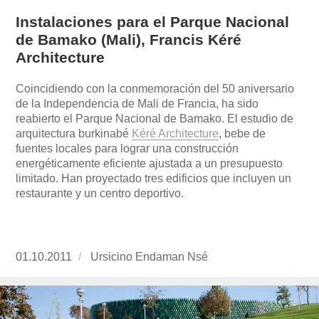
Instalaciones para el Parque Nacional
de Bamako (Mali), Francis Kéré
Architecture
Coincidiendo con la conmemoración del 50 aniversario
de la Independencia de Mali de Francia, ha sido
reabierto el Parque Nacional de Bamako. El estudio de
arquitectura burkinabé
Kéré Architecture
, bebe de
fuentes locales para lograr una construcción
energéticamente eficiente ajustada a un presupuesto
limitado. Han proyectado tres edificios que incluyen un
restaurante y un centro deportivo.
Publicado
01.10.2011
https://www.experimenta.es/author/ursicino-
Ursicino Endaman Nsé
el
endaman-
nse/