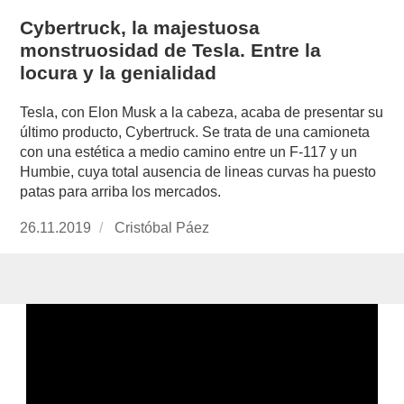
Cybertruck, la majestuosa
monstruosidad de Tesla. Entre la
locura y la genialidad
Tesla, con Elon Musk a la cabeza, acaba de presentar su
último producto, Cybertruck. Se trata de una camioneta
con una estética a medio camino entre un F-117 y un
Humbie, cuya total ausencia de lineas curvas ha puesto
patas para arriba los mercados.
Publicado
26.11.2019
https://www.experimenta.es/author/cristobal-
Cristóbal Páez
el
paez/