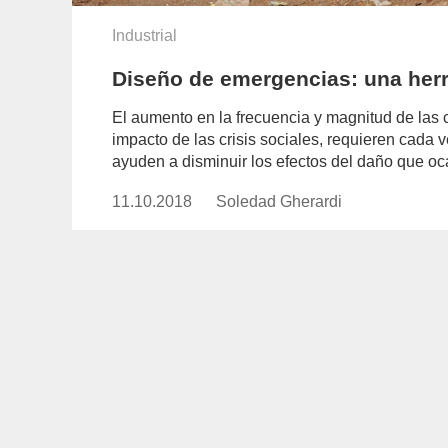
Industrial
Diseño de emergencias: una her
El aumento en la frecuencia y magnitud de las c
impacto de las crisis sociales, requieren cada 
ayuden a disminuir los efectos del daño que o
11.10.2018
Publicado
Soledad Gherardi
https://www.experimenta.es/aut
el
gherardi/