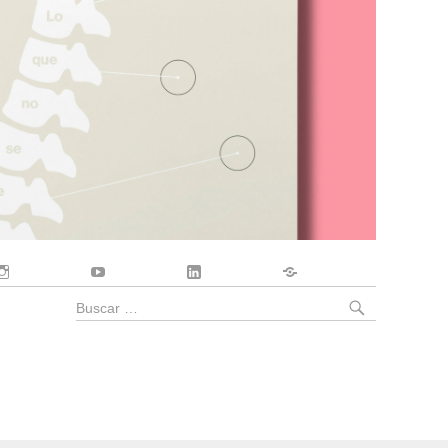
Instagram
YouTube
LinkedIn
Contacto
BUSCA
Buscar
por: