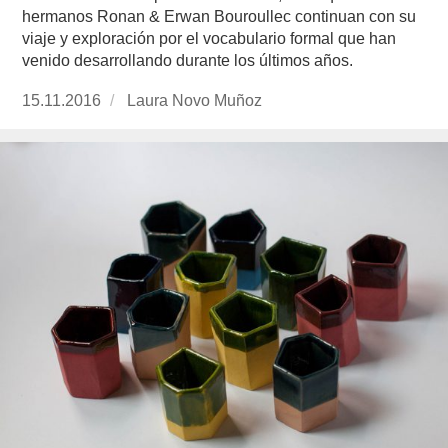
hermanos Ronan & Erwan Bouroullec continuan con su
viaje y exploración por el vocabulario formal que han
venido desarrollando durante los últimos años.
Publicado
15.11.2016
https://www.experimenta.es/author/laura-
Laura Novo Muñoz
el
novo-
munoz/