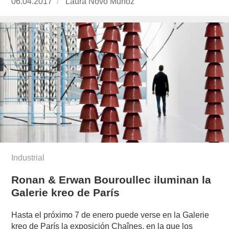
Publicado
06.04.2017
https://www.experimenta.es/author/laura-
Laura Novo Muñoz
el
novo-
munoz/
Industrial
Ronan & Erwan Bouroullec iluminan la
Galerie kreo de París
Hasta el próximo 7 de enero puede verse en la Galerie
kreo de París la exposición Chaînes, en la que los