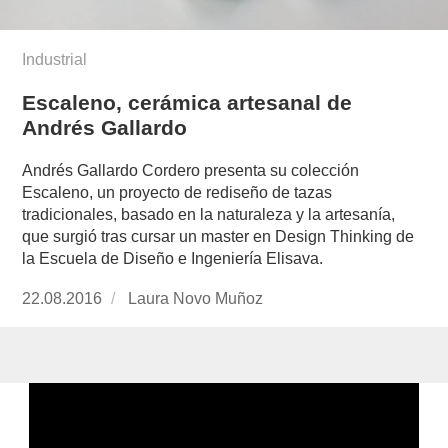
Industrial
Escaleno, cerámica artesanal de
Andrés Gallardo
Andrés Gallardo Cordero presenta su colección
Escaleno, un proyecto de rediseño de tazas
tradicionales, basado en la naturaleza y la artesanía,
que surgió tras cursar un master en Design Thinking de
la Escuela de Diseño e Ingeniería Elisava.
Publicado
22.08.2016
https://www.experimenta.es/author/laura-
Laura Novo Muñoz
el
novo-
munoz/