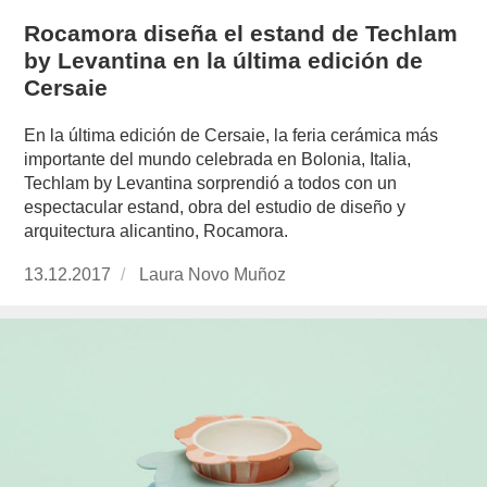
Rocamora diseña el estand de Techlam
by Levantina en la última edición de
Cersaie
En la última edición de Cersaie, la feria cerámica más
importante del mundo celebrada en Bolonia, Italia,
Techlam by Levantina sorprendió a todos con un
espectacular estand, obra del estudio de diseño y
arquitectura alicantino, Rocamora.
Publicado
13.12.2017
https://www.experimenta.es/author/laura-
Laura Novo Muñoz
el
novo-
munoz/