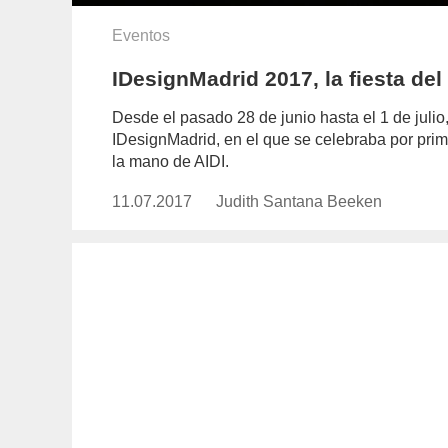
Eventos
IDesignMadrid 2017, la fiesta del
Desde el pasado 28 de junio hasta el 1 de julio
IDesignMadrid, en el que se celebraba por prime
la mano de AIDI.
11.07.2017
Publicado
Judith Santana Beeken
https://www.experimenta.es/auth
el
santana-
beeken/