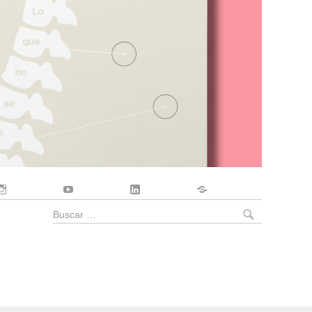
Instagram
YouTube
LinkedIn
Contacto
BUSCA
Buscar
por: