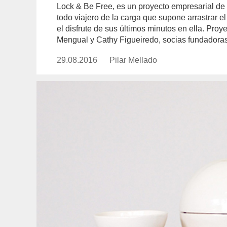
Lock & Be Free, es un proyecto empresarial de o
todo viajero de la carga que supone arrastrar el 
el disfrute de sus últimos minutos en ella. Proy
Mengual y Cathy Figueiredo, socias fundadora
29.08.2016
Publicado
Pilar Mellado
https://www.experimenta.es/auth
el
mellado/