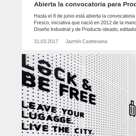
Abierta la convocatoria para Pr
Hasta el 8 de junio está abierta la convocatoria
Fresco, iniciativa que nació en 2012 de la mano
Diseño Industrial y de Producto ideado, editado
31.03.2017
Publicado
Jazmín Castresana
https://www.experimenta.es/aut
el
castresana/