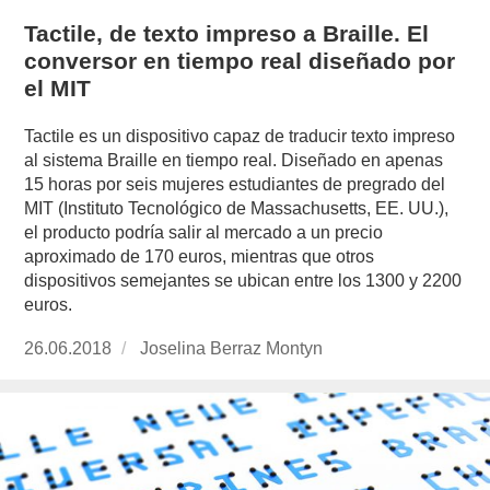
Tactile, de texto impreso a Braille. El
conversor en tiempo real diseñado por
el MIT
Tactile es un dispositivo capaz de traducir texto impreso
al sistema Braille en tiempo real. Diseñado en apenas
15 horas por seis mujeres estudiantes de pregrado del
MIT (Instituto Tecnológico de Massachusetts, EE. UU.),
el producto podría salir al mercado a un precio
aproximado de 170 euros, mientras que otros
dispositivos semejantes se ubican entre los 1300 y 2200
euros.
Publicado
26.06.2018
https://www.experimenta.es/author/joselina-
Joselina Berraz Montyn
el
berraz-
montyn/