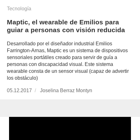
Tecnología
Maptic, el wearable de Emilios para
guiar a personas con visión reducida
Desarrollado por el diseñador industrial Emilios
Farrington-Arnas, Maptic es un sistema de dispositivos
sensoriales portátiles creado para servir de guía a
personas con discapacidad visual. Este sistema
wearable consta de un sensor visual (capaz de advertir
los obstáculo)
Publicado
05.12.2017
https://www.experimenta.es/author/joselina-
Joselina Berraz Montyn
el
berraz-
montyn/