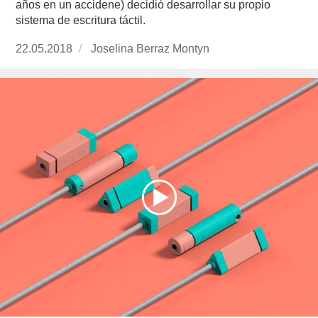
años en un accidene) decidió desarrollar su propio
sistema de escritura táctil.
Publicado
22.05.2018
https://www.experimenta.es/author/joselina-
Joselina Berraz Montyn
el
berraz-
montyn/