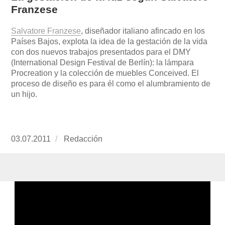
Franzese
Salvatore Franzese
, diseñador italiano afincado en los
Países Bajos, explota la idea de la gestación de la vida
con dos nuevos trabajos presentados para el DMY
(International Design Festival de Berlín): la lámpara
Procreation y la colección de muebles Conceived. El
proceso de diseño es para él como el alumbramiento de
un hijo.
Publicado
03.07.2011
https://www.experimenta.es/author/redaccion/
Redacción
el