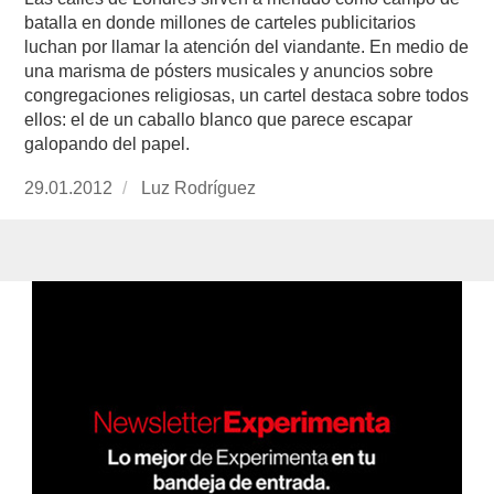
batalla en donde millones de carteles publicitarios
luchan por llamar la atención del viandante. En medio de
una marisma de pósters musicales y anuncios sobre
congregaciones religiosas, un cartel destaca sobre todos
ellos: el de un caballo blanco que parece escapar
galopando del papel.
Publicado
29.01.2012
https://www.experimenta.es/author/Luz%20Ro
Luz Rodríguez
el