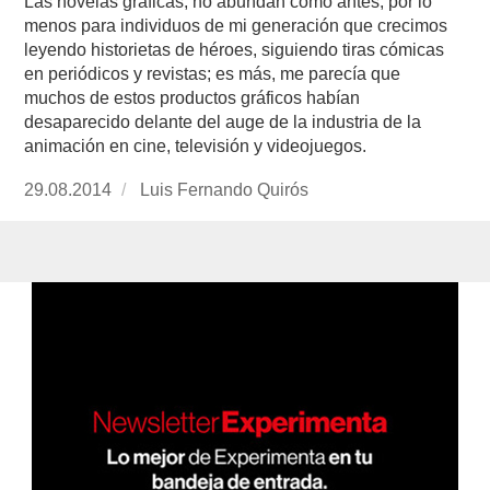
Las novelas gráficas, no abundan como antes, por lo
menos para individuos de mi generación que crecimos
leyendo historietas de héroes, siguiendo tiras cómicas
en periódicos y revistas; es más, me parecía que
muchos de estos productos gráficos habían
desaparecido delante del auge de la industria de la
animación en cine, televisión y videojuegos.
Publicado
29.08.2014
https://www.experimenta.es/author/luis-
Luis Fernando Quirós
el
fernando-
quiros/