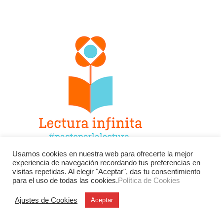
Usamos cookies en nuestra web para ofrecerte la mejor
experiencia de navegación recordando tus preferencias en
Facebook
Twitter
Instagram
visitas repetidas. Al elegir "Aceptar", das tu consentimiento
para el uso de todas las cookies.
Política de Cookies
YouTube
LinkedIn
Contacto
Ajustes de Cookies
Aceptar
BU
Buscar