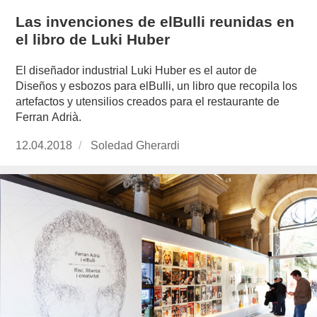
Las invenciones de elBulli reunidas en
el libro de Luki Huber
El diseñador industrial Luki Huber es el autor de
Diseños y esbozos para elBulli, un libro que recopila los
artefactos y utensilios creados para el restaurante de
Ferran Adrià.
Publicado
12.04.2018
https://www.experimenta.es/author/soledad-
Soledad Gherardi
el
gherardi/