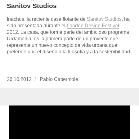
Sanitov Studios
Inachus, la reciente casa flotante de
Sanitov Studios
, ha
sido presentada durante el
London Design Festival
2012. La casa, que forma parte del ambicioso programa
Urdamonia, es la primera parte de un proyecto que
representa un nuevo concepto de vida urbana que
pretende unir el diseño a la filosofía y a la sostenibilidad.
Publicado
26.10.2012
https://www.experimenta.es/author/Pablo%20
Pablo Cattermole
el