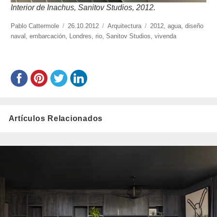
Interior de Inachus, Sanitov Studios, 2012.
https://www.experimenta.es/author/Pablo%20Cattermole/
Pablo Cattermole
Publicado
26.10.2012
Categorías
Arquitectura
Etiquetas
2012
,
agua
,
diseño
naval
,
embarcación
,
el
Londres
,
rio
,
Sanitov Studios
,
vivenda
Artículos Relacionados