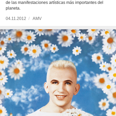
de las manifestaciones artísticas más importantes del
planeta.
Publicado
04.11.2012
https://www.experimenta.es/author/AMV/
AMV
el