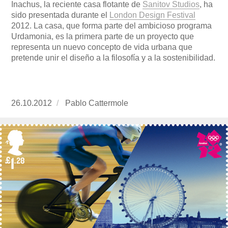
Inachus, la reciente casa flotante de
Sanitov Studios
, ha
sido presentada durante el
London Design Festival
2012. La casa, que forma parte del ambicioso programa
Urdamonia, es la primera parte de un proyecto que
representa un nuevo concepto de vida urbana que
pretende unir el diseño a la filosofía y a la sostenibilidad.
Publicado
26.10.2012
https://www.experimenta.es/author/Pablo%20
Pablo Cattermole
el