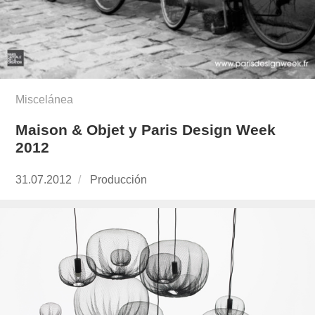
Miscelánea
Maison & Objet y Paris Design Week
2012
Publicado
31.07.2012
https://www.experimenta.es/author/produccion
Producción
el