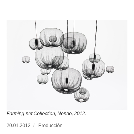
Farming-net Collection, Nendo, 2012.
Publicado
20.01.2012
https://www.experimenta.es/author/produccion
Producción
el