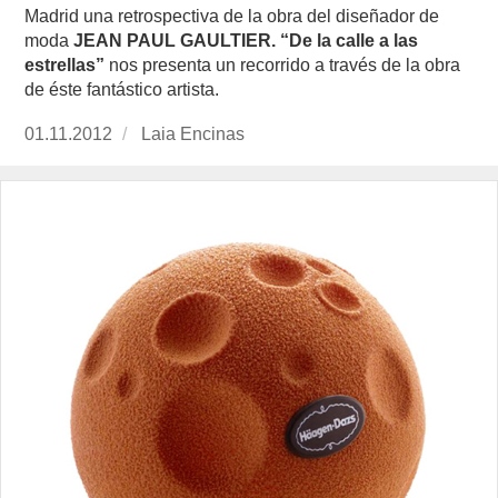
Madrid una retrospectiva de la obra del diseñador de
moda
JEAN PAUL GAULTIER. “De la calle a las
estrellas”
nos presenta un recorrido a través de la obra
de éste fantástico artista.
Publicado
01.11.2012
https://www.experimenta.es/author/Laia%20E
Laia Encinas
el