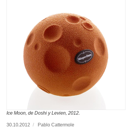
Ice Moon, de Doshi y Levien, 2012.
Publicado
30.10.2012
https://www.experimenta.es/author/Pablo%20
Pablo Cattermole