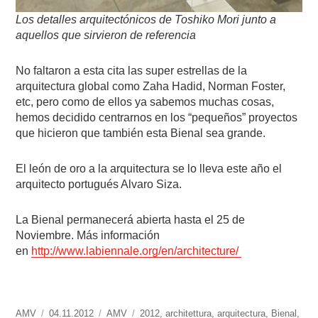
Los detalles arquitectónicos de Toshiko Mori junto a
aquellos que sirvieron de referencia
No faltaron a esta cita las super estrellas de la
arquitectura global como Zaha Hadid, Norman Foster,
etc, pero como de ellos ya sabemos muchas cosas,
hemos decidido centrarnos en los “pequeños” proyectos
que hicieron que también esta Bienal sea grande.
El león de oro a la arquitectura se lo lleva este año el
arquitecto portugués Alvaro Siza.
La Bienal permanecerá abierta hasta el 25 de
Noviembre. Más información
en
http://www.labiennale.org/en/architecture/
https://www.experimenta.es/author/AMV/
AMV
Publicado
04.11.2012
Categorías
AMV
Etiquetas
2012
,
architettura
,
arquitectura
,
Bienal
,