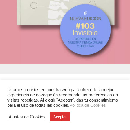
Experimenta
Usamos cookies en nuestra web para ofrecerte la mejor
C/ Investigación, 7
experiencia de navegación recordando tus preferencias en
visitas repetidas. Al elegir "Aceptar", das tu consentimiento
28906 Getafe (Madrid)
para el uso de todas las cookies.
Política de Cookies
T. +34 91 6846116
Ajustes de Cookies
Aceptar
Legales
Aviso legal