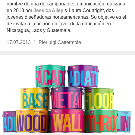
nombre de una de campaña de comunicación realizada
en 2013 por
Jessica Alley
& Laura Courtright, dos
jóvenes diseñadoras norteamericanas. Su objetivo es el
de invitar a la acción en favor de la educación en
Nicaragua
, Laos
y
Guatemala
.
Publicado
17.07.2013
https://www.experimenta.es/author/pierluigi-
Pierluigi Cattermole
el
cattermole/