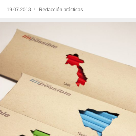
Publicado
19.07.2013
https://www.experimenta.es/author/redaccion-
Redacción prácticas
el
practicas/