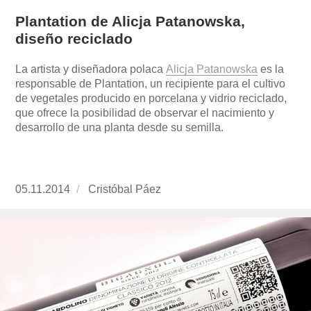
Plantation de Alicja Patanowska,
diseño reciclado
La artista y diseñadora polaca
Alicja Patanowska
es la
responsable de Plantation, un recipiente para el cultivo
de vegetales producido en porcelana y vidrio reciclado,
que ofrece la posibilidad de observar el nacimiento y
desarrollo de una planta desde su semilla.
Publicado
05.11.2014
https://www.experimenta.es/author/cristobal-
Cristóbal Páez
el
paez/