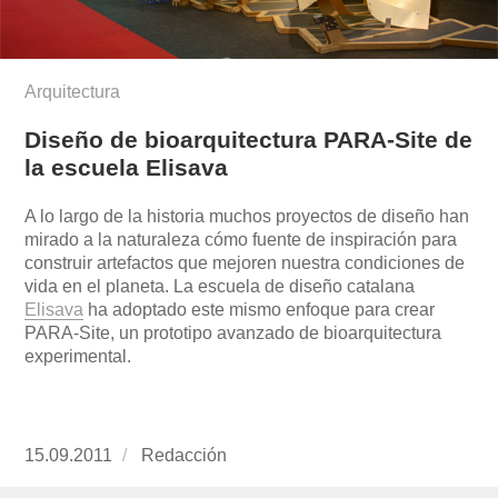
Arquitectura
Diseño de bioarquitectura PARA-Site de
la escuela Elisava
A lo largo de la historia muchos proyectos de diseño han
mirado a la naturaleza cómo fuente de inspiración para
construir artefactos que mejoren nuestra condiciones de
vida en el planeta. La escuela de diseño catalana
Elisava
ha adoptado este mismo enfoque para crear
PARA-Site, un prototipo avanzado de bioarquitectura
experimental.
Publicado
15.09.2011
https://www.experimenta.es/author/redaccion/
Redacción
el