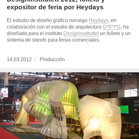
expositor de feria por Heydays
El estudio de diseño gráfico noruego
Heydays
, en
colaboración con el estudio de arquitectura
G*R*I*G
, ha
diseñado para el instituto
Designinstituttet
un folleto y un
sistema de
stands
para ferias comerciales.
Publicado
14.03.2012
https://www.experimenta.es/author/produccion
Producción
el