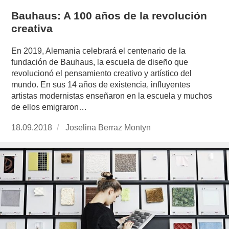
Bauhaus: A 100 años de la revolución
creativa
En 2019, Alemania celebrará el centenario de la
fundación de Bauhaus, la escuela de diseño que
revolucionó el pensamiento creativo y artístico del
mundo. En sus 14 años de existencia, influyentes
artistas modernistas enseñaron en la escuela y muchos
de ellos emigraron…
Publicado
18.09.2018
https://www.experimenta.es/author/joselina-
Joselina Berraz Montyn
el
berraz-
montyn/