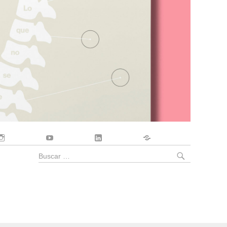
Instagram
YouTube
LinkedIn
Contacto
BUSCA
Buscar
por: