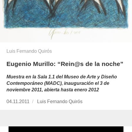
Luis Fernando Quirós
Eugenio Murillo: “Rein@s de la noche”
Muestra en la Sala 1.1 del Museo de Arte y Diseño
Contemporáneo (MADC), inauguración el 3 de
noviembre 2011, abierta hasta enero 2012
Publicado
04.11.2011
https://www.experimenta.es/author/luis-
Luis Fernando Quirós
el
fernando-
quiros/