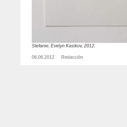
Stefanie, Evelyn Kasikov, 2012.
06.06.2012
Publicado
Redacción
https://www.experimenta.es/aut
el