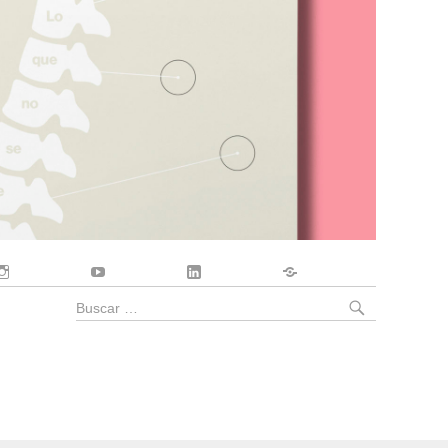
Instagram
YouTube
LinkedIn
Contacto
BUSCA
Buscar
por: