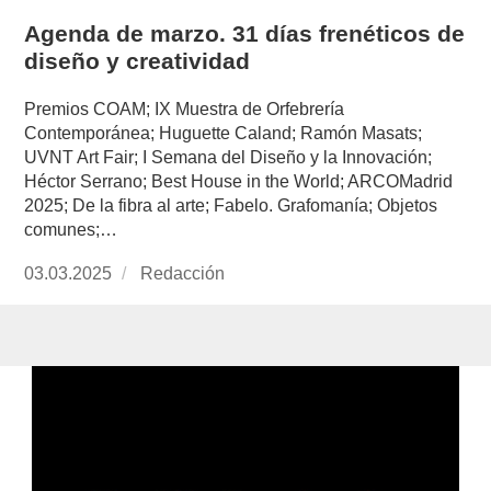
Agenda de marzo. 31 días frenéticos de
diseño y creatividad
Premios COAM; IX Muestra de Orfebrería
Contemporánea; Huguette Caland; Ramón Masats;
UVNT Art Fair; I Semana del Diseño y la Innovación;
Héctor Serrano; Best House in the World; ARCOMadrid
2025; De la fibra al arte; Fabelo. Grafomanía; Objetos
comunes;…
Publicado
03.03.2025
https://www.experimenta.es/author/redaccion/
Redacción
el