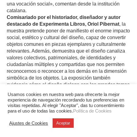
una vocación social», comentan desde la institución
catalana.
Comisariado por el historiador, diseñador y autor
destacado de Experimenta Libros, Oriol Pibernat
, la
muestra pretende poner de manifiesto el enorme impacto
social, estético y cultural del diseño, capaz de convertir
objetos comunes en piezas ejemplares y culturalmente
relevantes. Además, demuestra que el diseño canaliza
valores colectivos, patrimoniales, de identidades y
ciudadanías múltiples y compartidas que nos permiten
reconocernos o reconocer a los demás en la dimensión
simbólica de los objetos. La exposición también
evidencia cómo el diseño dialoga con los grandes temas
de la contemporaneidad e intenta aportar respuestas a
Usamos cookies en nuestra web para ofrecerte la mejor
los retos colectivos que tenemos como sociedad. Para
experiencia de navegación recordando tus preferencias en
alcanzar estos objetivos, la muestra vincula al pasado,
visitas repetidas. Al elegir "Aceptar", das tu consentimiento
para el uso de todas las cookies.
Política de Cookies
que le otorga profundidad histórica, con el presente, que
le otorga actualidad temática. Más información en
este
Ajustes de Cookies
Aceptar
enlace
.