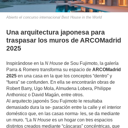
Abierto el concurso internacional Best House in the World
Una arquitectura japonesa para
traspasar los muros de ARCOMadrid
2025
Inspirándose en la
N House
de Sou Fujimoto, la galería
Parra & Romero transforma su espacio de
ARCOMadrid
2025
en una casa en la que los conceptos “dentro” y
“fuera” se confunden. En ella se encontrarán obras de
Robert Barry, Ugo Mola, Almudena Lobera, Philippe
Anthonioz o David Magán, entre otros.
Al arquitecto japonés Sou Fujimoto le resultaba
demasiado dura la se- paración entre la calle y el interior
doméstico que, en las casas norma- les, se da mediante
un muro. “La
N House
es un hogar con tres espacios
distintos creados mediante “cáscaras” concéntricas, que