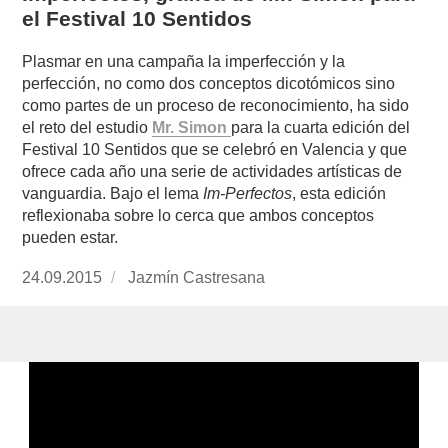
el Festival 10 Sentidos
Plasmar en una campaña la imperfección y la
perfección, no como dos conceptos dicotómicos sino
como partes de un proceso de reconocimiento, ha sido
el reto del estudio
Mr. Simon
para la cuarta edición del
Festival 10 Sentidos que se celebró en Valencia y que
ofrece cada año una serie de actividades artísticas de
vanguardia. Bajo el lema
Im-Perfectos
, esta edición
reflexionaba sobre lo cerca que ambos conceptos
pueden estar.
Publicado
24.09.2015
https://www.experimenta.es/author/jazmin-
Jazmín Castresana
el
castresana/