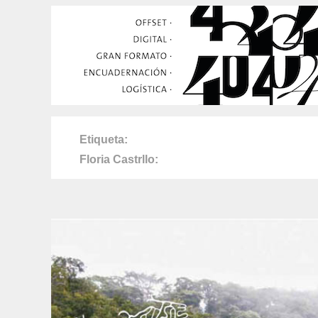
Etiqueta
Floria Castrllo