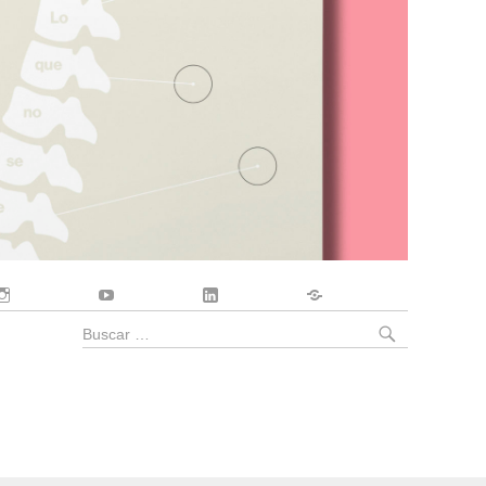
Instagram
YouTube
LinkedIn
Contacto
BUSCA
Buscar
por: