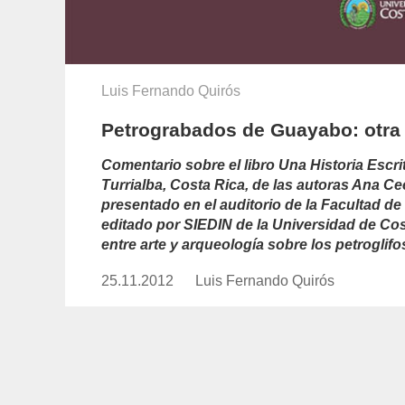
Luis Fernando Quirós
Petrograbados de Guayabo: otra 
Comentario sobre el libro Una Historia Esc
Turrialba, Costa Rica, de las autoras Ana Ceci
presentado en el auditorio de la Facultad de
editado por SIEDIN de la Universidad de Cost
entre arte y arqueología sobre los petroglifo
25.11.2012
Publicado
Luis Fernando Quirós
https://www.experimenta.es/auth
el
fernando-
quiros/