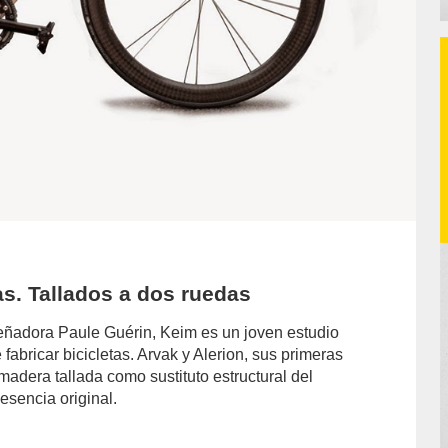
as. Tallados a dos ruedas
diseñadora Paule Guérin, Keim es un joven estudio
abricar bicicletas. Arvak y Alerion, sus primeras
madera tallada como sustituto estructural del
 esencia original.
or/alberto-