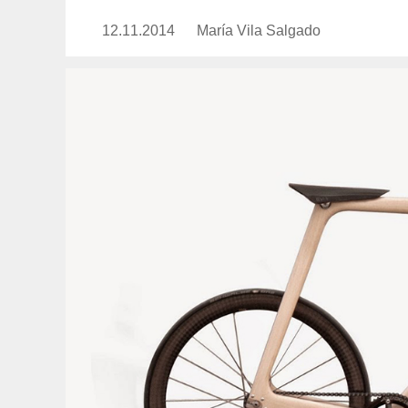
12.11.2014
Publicado
María Vila Salgado
https://www.experimenta.es/auth
el