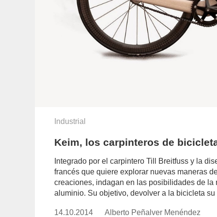
Industrial
Keim, los carpinteros de biciclet
Integrado por el carpintero Till Breitfuss y la 
francés que quiere explorar nuevas maneras de f
creaciones, indagan en las posibilidades de la 
aluminio. Su objetivo, devolver a la bicicleta su
14.10.2014
Publicado
Alberto Peñalver Menéndez
https://www.experimenta.es/auth