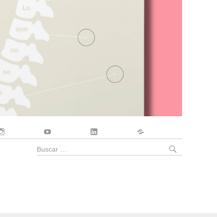
Instagram
YouTube
LinkedIn
Contacto
BUSCA
Buscar
por: