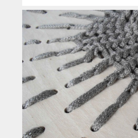
el
penalver-
menendez/