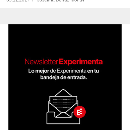
el
berraz-
montyn/