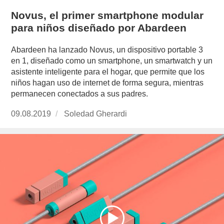
Novus, el primer smartphone modular
para niños diseñado por Abardeen
Abardeen ha lanzado Novus, un dispositivo portable 3
en 1, diseñado como un smartphone, un smartwatch y un
asistente inteligente para el hogar, que permite que los
niños hagan uso de internet de forma segura, mientras
permanecen conectados a sus padres.
Publicado
09.08.2019
https://www.experimenta.es/author/soledad-
Soledad Gherardi
el
gherardi/