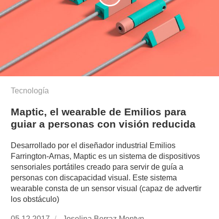
Tecnología
Maptic, el wearable de Emilios para
guiar a personas con visión reducida
Desarrollado por el diseñador industrial Emilios
Farrington-Arnas, Maptic es un sistema de dispositivos
sensoriales portátiles creado para servir de guía a
personas con discapacidad visual. Este sistema
wearable consta de un sensor visual (capaz de advertir
los obstáculo)
Publicado
05.12.2017
https://www.experimenta.es/author/joselina-
Joselina Berraz Montyn