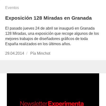
Eventos
Exposición 128 Miradas en Granada
El pasado jueves 24 de abril se inauguró en Granada
128 Miradas, una exposición que recoge algunos de los
mejores trabajos de diseñadores gráficos de toda
España realizados en los últimos años.
Publicado
29.04.2014
https://www.experimenta.es/author/pia/
Pía Minchot
el