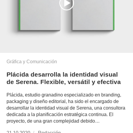
Gráfica y Comunicación
Plácida desarrolla la identidad visual
de Serena. Flexible, versátil y efectiva
Plácida, estudio granadino especializado en branding,
packaging y diseño editorial, ha sido el encargado de
desarrollar la identidad visual de Serena, una consultora
dedicada a la planificación estratégica continua. El
proyecto, de una gran complejidad debido…
Publicado
21.10.2020
https://www.experimenta.es/author/redaccion/
Redacción