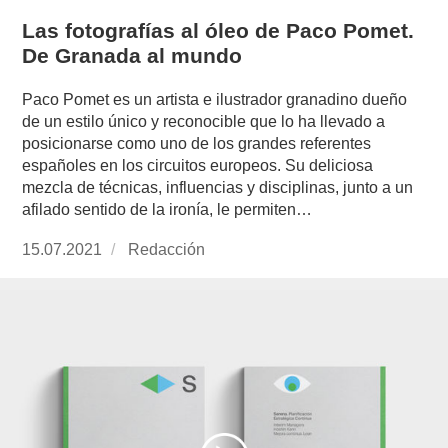
Las fotografías al óleo de Paco Pomet.
De Granada al mundo
Paco Pomet es un artista e ilustrador granadino dueño
de un estilo único y reconocible que lo ha llevado a
posicionarse como uno de los grandes referentes
españoles en los circuitos europeos. Su deliciosa
mezcla de técnicas, influencias y disciplinas, junto a un
afilado sentido de la ironía, le permiten…
Publicado
15.07.2021
https://www.experimenta.es/author/redaccion/
Redacción
el