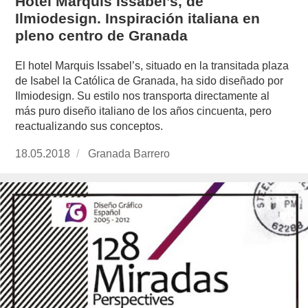
Hotel Marquis Issabel’s, de
Ilmiodesign. Inspiración italiana en
pleno centro de Granada
El hotel Marquis Issabel’s, situado en la transitada plaza
de Isabel la Católica de Granada, ha sido diseñado por
Ilmiodesign. Su estilo nos transporta directamente al
más puro diseño italiano de los años cincuenta, pero
reactualizando sus conceptos.
Publicado
18.05.2018
https://www.experimenta.es/author/Granada%
Granada Barrero
el