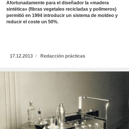
Afortunadamente para el diseñador la «madera
sintética» (fibras vegetales recicladas y polímeros)
permitió en 1994 introducir un sistema de moldeo y
reducir el coste un 50%.
Publicado
17.12.2013
https://www.experimenta.es/author/redac
Redacción prácticas
el
practicas/