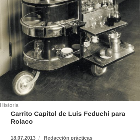
Historia
Carrito Capitol de Luis Feduchi para
Rolaco
Publicado
18.07.2013
https://www.experimenta.es/author/redac
Redacción prácticas