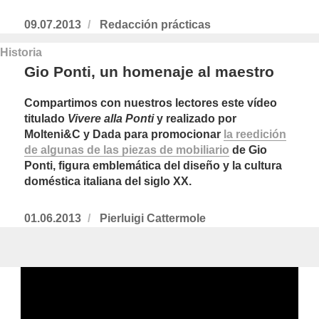
Publicado
09.07.2013
https://www.experimenta.es/author/redac
Redacción prácticas
el
practicas/
Historia
Gio Ponti, un homenaje al maestro
Compartimos con nuestros lectores este vídeo
titulado
Vivere alla Ponti
y realizado por
Molteni&C y Dada para promocionar
la reedición
de algunas de las piezas de mobiliario
de Gio
Ponti, figura emblemática del diseño y la cultura
doméstica italiana del siglo XX.
Publicado
01.06.2013
https://www.experimenta.es/author/pierlui
Pierluigi Cattermole
el
cattermole/