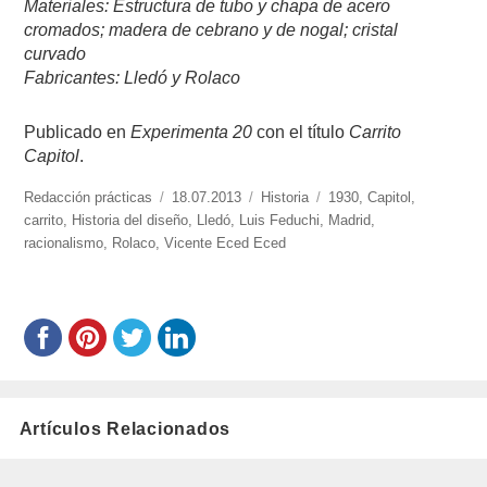
Materiales: Estructura de tubo y chapa de acero
cromados; madera de cebrano y de nogal; cristal
curvado
Fabricantes: Lledó y Rolaco
Publicado en
Experimenta 20
con el título
Carrito
Capitol
.
https://www.experimenta.es/author/redaccion-
Redacción prácticas
Publicado
18.07.2013
Categorías
Historia
Etiquetas
1930
,
Capitol
,
practicas/
carrito
,
Historia del diseño
el
,
Lledó
,
Luis Feduchi
,
Madrid
,
racionalismo
,
Rolaco
,
Vicente Eced Eced
Artículos Relacionados