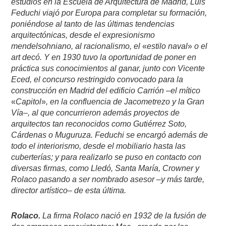
estudios en la Escuela de Arquitectura de Madrid, Luis
Feduchi viajó por Europa para completar su formación,
poniéndose al tanto de las últimas tendencias
arquitectónicas, desde el expresionismo
mendelsohniano, al racionalismo, el
«
estilo naval
»
o el
art decó. Y en 1930 tuvo la oportunidad de poner en
práctica sus conocimientos al ganar, junto con Vicente
Eced, el concurso restringido convocado para la
construcción en Madrid del edificio Carrión –el mítico
«
Capitol
»
, en la confluencia de Jacometrezo y la Gran
Vía–, al que concurrieron además proyectos de
arquitectos tan reconocidos como Gutiérrez Soto,
Cárdenas o Muguruza. Feduchi se encargó además de
todo el interiorismo, desde el mobiliario hasta las
cuberterías; y para realizarlo se puso en contacto con
diversas firmas, como Lledó, Santa María, Crowner y
Rolaco pasando a ser nombrado asesor –y más tarde,
director artístico– de esta última.
Rolaco.
La firma Rolaco nació en 1932 de la fusión de