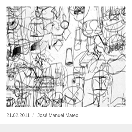
Publicado
21.02.2011
https://www.experimenta.es/author/José%2
José Manuel Mateo
el