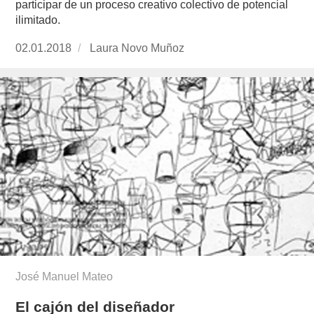
participar de un proceso creativo colectivo de potencial
ilimitado.
Publicado
02.01.2018
https://www.experimenta.es/author/laura-
Laura Novo Muñoz
el
novo-
munoz/
José Manuel Mateo
El cajón del diseñador