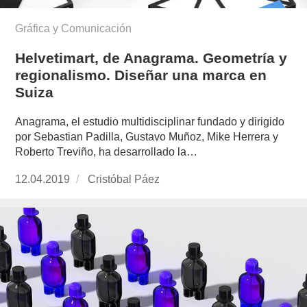
Gráfica y Comunicación
Helvetimart, de Anagrama. Geometría y
regionalismo. Diseñar una marca en
Suiza
Anagrama, el estudio multidisciplinar fundado y dirigido
por Sebastian Padilla, Gustavo Muñoz, Mike Herrera y
Roberto Treviño, ha desarrollado la…
Publicado
12.04.2019
https://www.experimenta.es/author/cristobal-
Cristóbal Páez
el
paez/