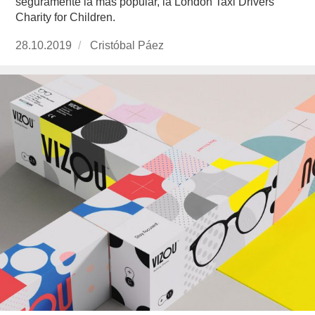
seguramente la más popular, la London Taxi Drivers’
Charity for Children.
Publicado
28.10.2019
https://www.experimenta.es/author/cristobal-
Cristóbal Páez
el
paez/