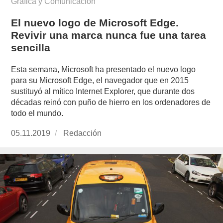
Gráfica y Comunicación
El nuevo logo de Microsoft Edge.
Revivir una marca nunca fue una tarea
sencilla
Esta semana, Microsoft ha presentado el nuevo logo
para su Microsoft Edge, el navegador que en 2015
sustituyó al mítico Internet Explorer, que durante dos
décadas reinó con puño de hierro en los ordenadores de
todo el mundo.
Publicado
05.11.2019
https://www.experimenta.es/author/redaccion/
Redacción
el