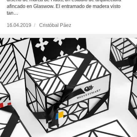
afincado en Glaswow. El entramado de madera visto
tan…
Publicado
16.04.2019
https://www.experimenta.es/author/cristobal-
Cristóbal Páez
el
paez/