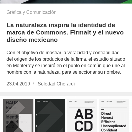
Gráfica y Comunicación
La naturaleza inspira la identidad de
marca de Commons. Firmalt y el nuevo
diseño mexicano
Con el objetivo de mostrar la veracidad y confiabilidad
del origen de los productos de la firma, el estudio situado
en Monterrey se inspiró en el punto en común que une al
hombre con la naturaleza, para seleccionar su nombre.
Publicado
23.04.2019
https://www.experimenta.es/author/soledad-
Soledad Gherardi
el
gherardi/