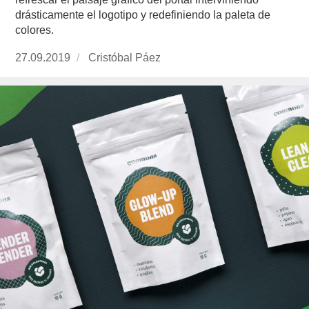
drásticamente el logotipo y redefiniendo la paleta de
colores.
Publicado
27.09.2019
https://www.experimenta.es/author/cristobal-
Cristóbal Páez
el
paez/