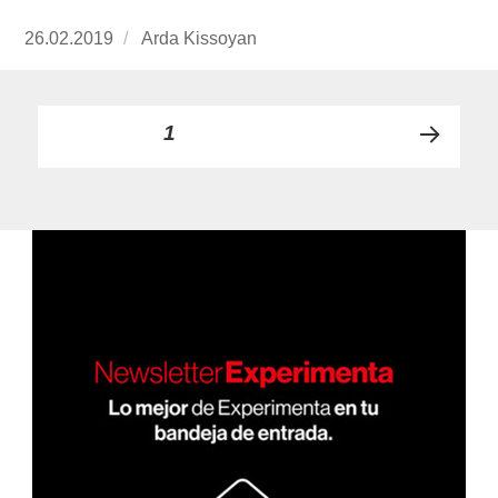
Publicado
26.02.2019
https://www.experimenta.es/author/arda-
Arda Kissoyan
el
kissoyan/
Paginación
PÁGINA
1
PRÓ
de
XIMA
PÁGI
entradas
NA