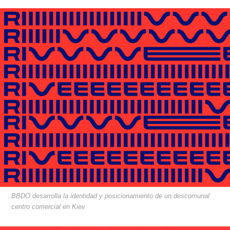
BBDO desarrolla la identidad y posicionamiento de un descomunal
centro comercial en Kiev