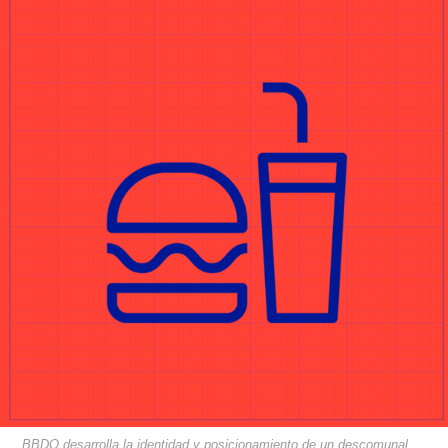
BBDO desarrolla la identidad y posicionamiento de un descomunal