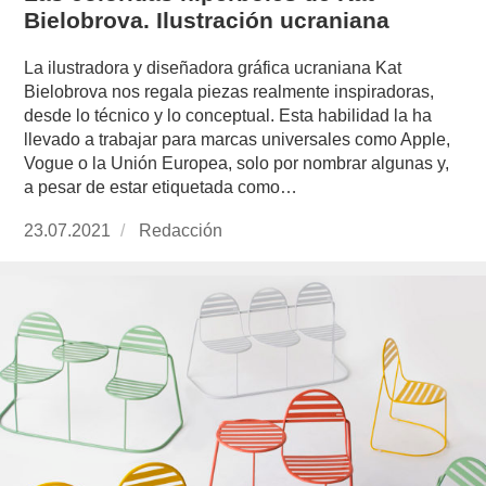
Bielobrova. Ilustración ucraniana
La ilustradora y diseñadora gráfica ucraniana Kat
Bielobrova nos regala piezas realmente inspiradoras,
desde lo técnico y lo conceptual. Esta habilidad la ha
llevado a trabajar para marcas universales como Apple,
Vogue o la Unión Europea, solo por nombrar algunas y,
a pesar de estar etiquetada como…
Publicado
23.07.2021
https://www.experimenta.es/author/redaccion/
Redacción
el