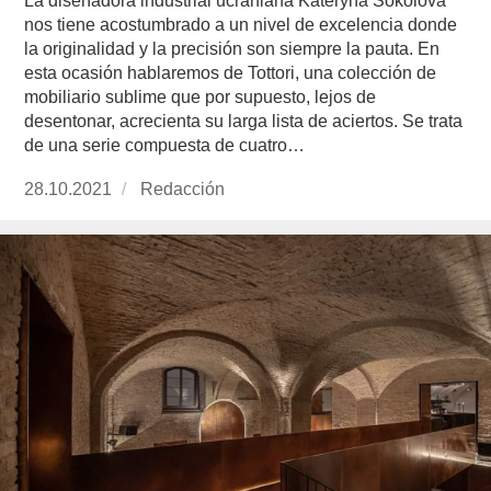
La diseñadora industrial ucraniana Kateryna Sokolova
nos tiene acostumbrado a un nivel de excelencia donde
la originalidad y la precisión son siempre la pauta. En
esta ocasión hablaremos de Tottori, una colección de
mobiliario sublime que por supuesto, lejos de
desentonar, acrecienta su larga lista de aciertos. Se trata
de una serie compuesta de cuatro…
Publicado
28.10.2021
https://www.experimenta.es/author/redaccion/
Redacción
el