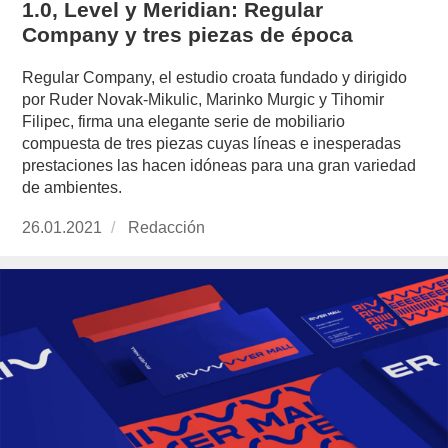
1.0, Level y Meridian: Regular
Company y tres piezas de época
Regular Company, el estudio croata fundado y dirigido
por Ruder Novak-Mikulic, Marinko Murgic y Tihomir
Filipec, firma una elegante serie de mobiliario
compuesta de tres piezas cuyas líneas e inesperadas
prestaciones las hacen idóneas para una gran variedad
de ambientes.
Publicado
26.01.2021
https://www.experimenta.es/author/redaccion/
Redacción
el