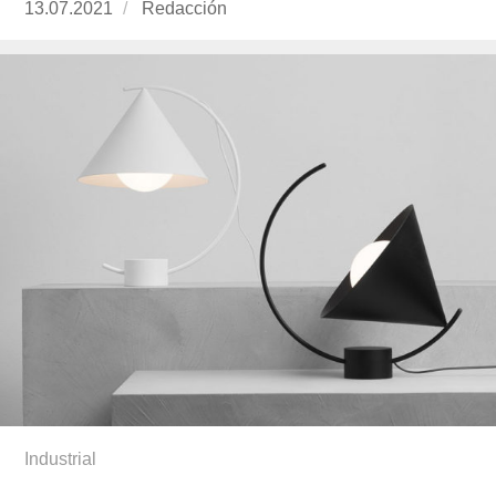
Publicado
13.07.2021
https://www.experimenta.es/author/redaccion/
Redacción
el
Industrial