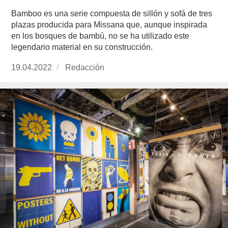
Bamboo es una serie compuesta de sillón y sofá de tres
plazas producida para Missana que, aunque inspirada
en los bosques de bambú, no se ha utilizado este
legendario material en su construcción.
Publicado
19.04.2022
https://www.experimenta.es/author/redaccion/
Redacción
el