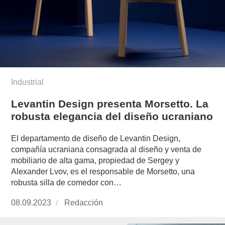
Industrial
Levantin Design presenta Morsetto. La
robusta elegancia del diseño ucraniano
El departamento de diseño de Levantin Design,
compañía ucraniana consagrada al diseño y venta de
mobiliario de alta gama, propiedad de Sergey y
Alexander Lvov, es el responsable de Morsetto, una
robusta silla de comedor con…
Publicado
08.09.2023
https://www.experimenta.es/author/redaccion/
Redacción
el