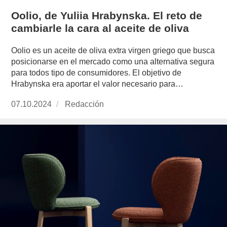
Oolio, de Yuliia Hrabynska. El reto de
cambiarle la cara al aceite de oliva
Oolio es un aceite de oliva extra virgen griego que busca
posicionarse en el mercado como una alternativa segura
para todos tipo de consumidores. El objetivo de
Hrabynska era aportar el valor necesario para…
Publicado
07.10.2024
https://www.experimenta.es/author/redaccion/
Redacción
el