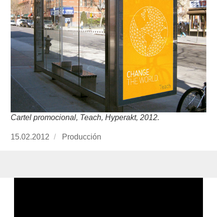
Cartel promocional, Teach, Hyperakt, 2012.
Publicado
15.02.2012
https://www.experimenta.es/author/produccion
Producción
el