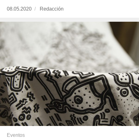
Publicado
08.05.2020
https://www.experimenta.es/author/redaccion/
Redacción
el
Eventos