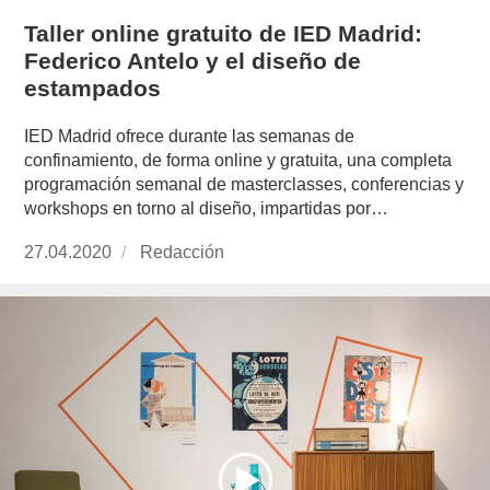
Taller online gratuito de IED Madrid:
Federico Antelo y el diseño de
estampados
IED Madrid ofrece durante las semanas de
confinamiento, de forma online y gratuita, una completa
programación semanal de masterclasses, conferencias y
workshops en torno al diseño, impartidas por…
Publicado
27.04.2020
https://www.experimenta.es/author/redaccion/
Redacción
el