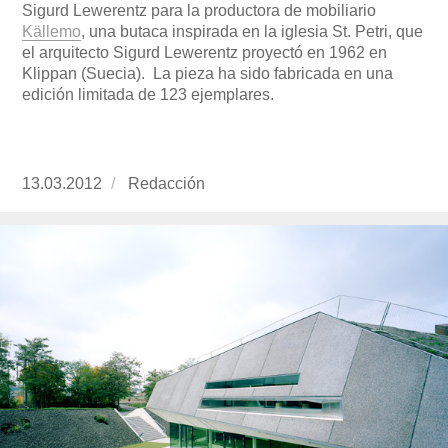
Sigurd Lewerentz para la productora de mobiliario
Källemo
, una butaca inspirada en la iglesia St. Petri, que
el arquitecto Sigurd Lewerentz proyectó en 1962 en
Klippan (Suecia). La pieza ha sido fabricada en una
edición limitada de 123 ejemplares.
Publicado
13.03.2012
https://www.experimenta.es/author/redaccion/
Redacción
el