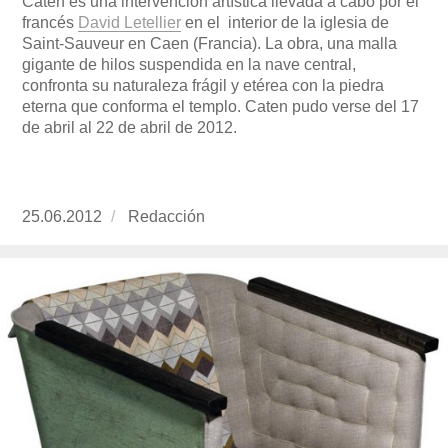
Caten es una intervención artística llevada a cabo por el
francés
David Letellier
en el interior de la iglesia de
Saint-Sauveur en Caen (Francia). La obra, una malla
gigante de hilos suspendida en la nave central,
confronta su naturaleza frágil y etérea con la piedra
eterna que conforma el templo. Caten pudo verse del 17
de abril al 22 de abril de 2012.
Publicado
25.06.2012
https://www.experimenta.es/author/redaccion/
Redacción
el