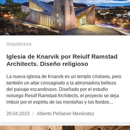
Arquitectura
Iglesia de Knarvik por Reiulf Ramstad
Architects. Diseño religioso
La nueva iglesia de Knarvik es un templo cristiano, pero
también un altar consagrado a la abrumadora belleza
del paisaje escandinavo. Diseñado por el estudio
noruego Reiulf Ramstad Architects, el proyecto se deja
imbuir por el espíritu de las montañas y los fiordos…
Publicado
20.04.2015
https://www.experimenta.es/author/alberto-
Alberto Peñalver Menéndez
el
penalver-
menendez/