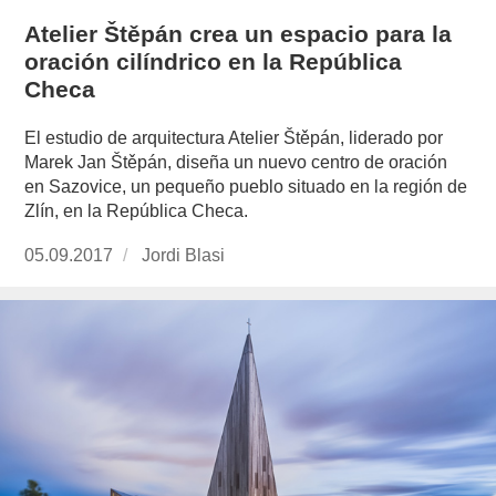
Atelier Štěpán crea un espacio para la
oración cilíndrico en la República
Checa
El estudio de arquitectura Atelier Štěpán, liderado por
Marek Jan Štěpán, diseña un nuevo centro de oración
en Sazovice, un pequeño pueblo situado en la región de
Zlín, en la República Checa.
Publicado
05.09.2017
https://www.experimenta.es/author/jordi-
Jordi Blasi
el
blasi/