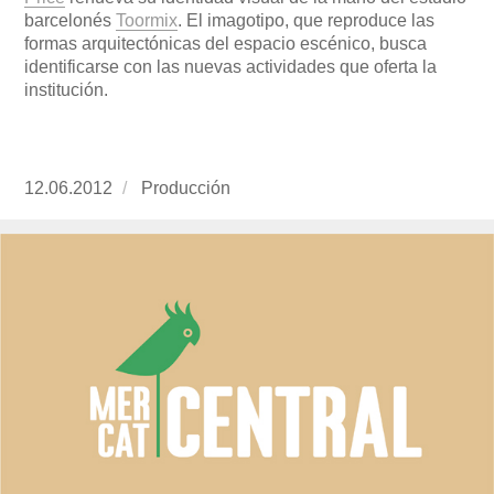
barcelonés
Toormix
. El imagotipo, que reproduce las
formas arquitectónicas del espacio escénico, busca
identificarse con las nuevas actividades que oferta la
institución.
Publicado
12.06.2012
https://www.experimenta.es/author/produccion
Producción
el