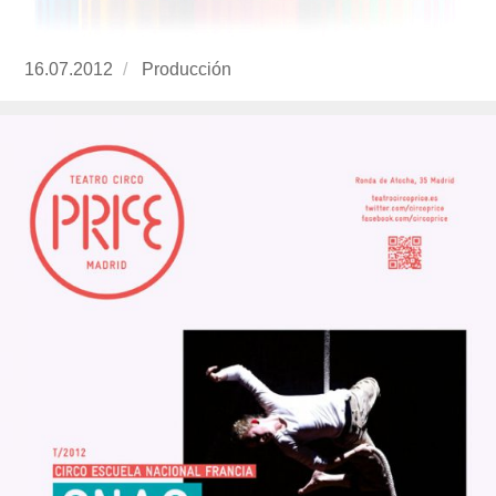
Publicado
16.07.2012
https://www.experimenta.es/author/produccion
Producción
el