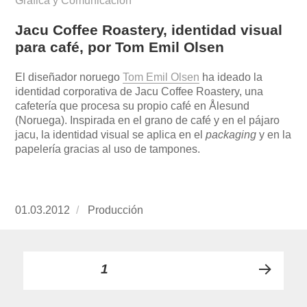
Gráfica y Comunicación
Jacu Coffee Roastery, identidad visual
para café, por Tom Emil Olsen
El diseñador noruego
Tom Emil Olsen
ha ideado la
identidad corporativa de Jacu Coffee Roastery, una
cafetería que procesa su propio café en Ålesund
(Noruega). Inspirada en el grano de café y en el pájaro
jacu, la identidad visual se aplica en el
packaging
y en la
papelería gracias al uso de tampones.
Publicado
01.03.2012
https://www.experimenta.es/author/produccion
Producción
el
Paginación
PÁGINA
1
PRÓ
de