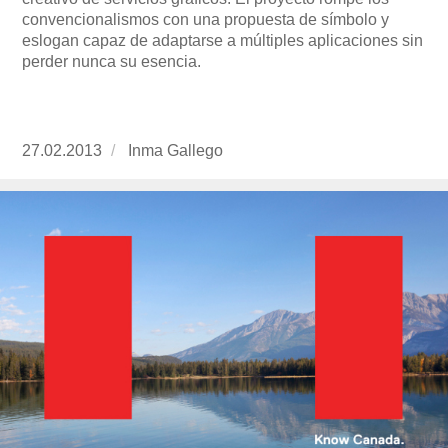
convencionalismos con una propuesta de símbolo y
eslogan capaz de adaptarse a múltiples aplicaciones sin
perder nunca su esencia.
Publicado
27.02.2013
https://www.experimenta.es/author/Inma%20G
Inma Gallego
el