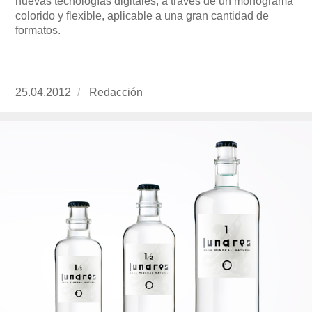
nuevas tecnologías digitales, a través de un monograma
colorido y flexible, aplicable a una gran cantidad de
formatos.
Publicado
25.04.2012
https://www.experimenta.es/author/redaccion/
Redacción
el