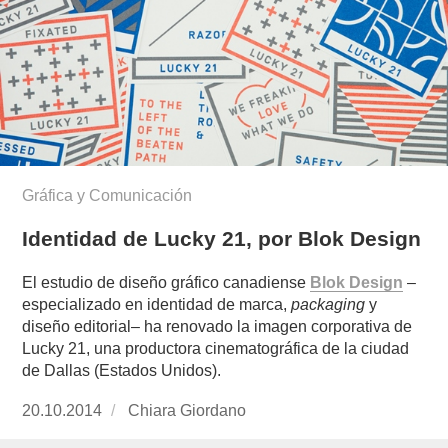
Gráfica y Comunicación
Identidad de Lucky 21, por Blok Design
El estudio de diseño gráfico canadiense
Blok Design
–
especializado en identidad de marca,
packaging
y
diseño editorial– ha renovado la imagen corporativa de
Lucky 21, una productora cinematográfica de la ciudad
de Dallas (Estados Unidos).
Publicado
20.10.2014
https://www.experimenta.es/author/chiara-
Chiara Giordano
el
giordano/