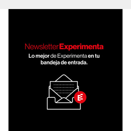
XIMA
PÁGI
entradas
NA