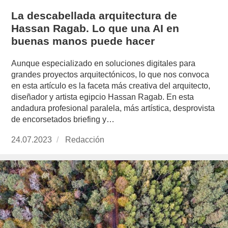
La descabellada arquitectura de
Hassan Ragab. Lo que una AI en
buenas manos puede hacer
Aunque especializado en soluciones digitales para
grandes proyectos arquitectónicos, lo que nos convoca
en esta artículo es la faceta más creativa del arquitecto,
diseñador y artista egipcio Hassan Ragab. En esta
andadura profesional paralela, más artística, desprovista
de encorsetados briefing y…
Publicado
24.07.2023
https://www.experimenta.es/author/redaccion/
Redacción
el