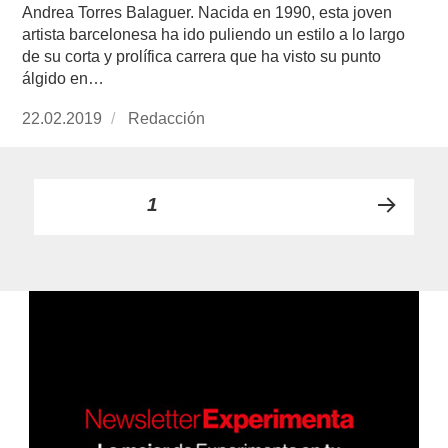
Andrea Torres Balaguer. Nacida en 1990, esta joven
artista barcelonesa ha ido puliendo un estilo a lo largo
de su corta y prolífica carrera que ha visto su punto
álgido en…
Publicado
22.02.2019
https://www.experimenta.es/author/redaccion/
Redacción
el
Paginación
PÁGINA
1
PRÓ
de
XIMA
PÁGI
entradas
NA