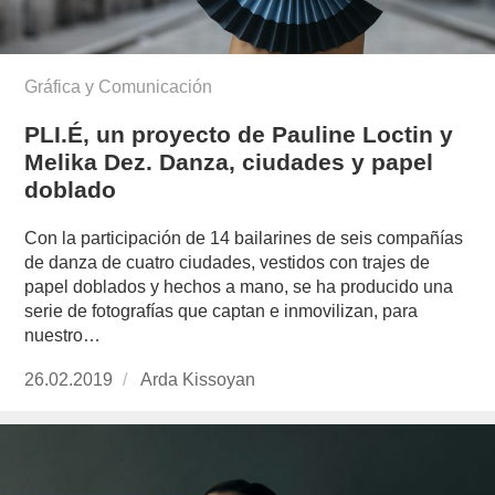
Gráfica y Comunicación
PLI.É, un proyecto de Pauline Loctin y
Melika Dez. Danza, ciudades y papel
doblado
Con la participación de 14 bailarines de seis compañías
de danza de cuatro ciudades, vestidos con trajes de
papel doblados y hechos a mano, se ha producido una
serie de fotografías que captan e inmovilizan, para
nuestro…
Publicado
26.02.2019
https://www.experimenta.es/author/arda-
Arda Kissoyan
el
kissoyan/