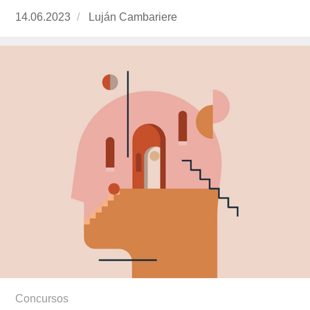
Publicado
14.06.2023
https://www.experimenta.es/author/lujan-
Luján Cambariere
el
cambariere/
Concursos