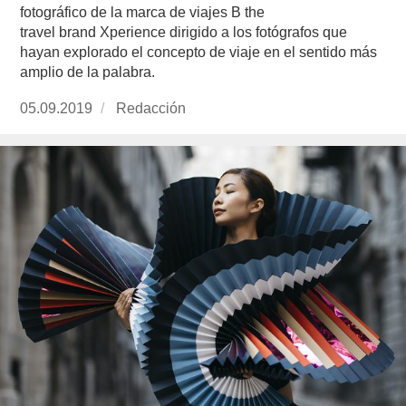
fotográfico de la marca de viajes B the
travel brand Xperience dirigido a los fotógrafos que
hayan explorado el concepto de viaje en el sentido más
amplio de la palabra.
Publicado
05.09.2019
https://www.experimenta.es/author/redaccion/
Redacción
el