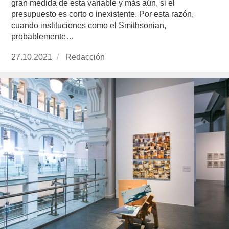
gran medida de esta variable y más aún, si el
presupuesto es corto o inexistente. Por esta razón,
cuando instituciones como el Smithsonian,
probablemente…
Publicado
27.10.2021
https://www.experimenta.es/author/redaccion/
Redacción
el