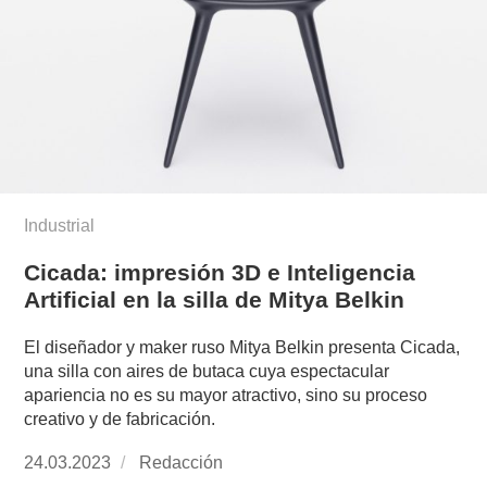
Industrial
Cicada: impresión 3D e Inteligencia
Artificial en la silla de Mitya Belkin
El diseñador y maker ruso Mitya Belkin presenta Cicada,
una silla con aires de butaca cuya espectacular
apariencia no es su mayor atractivo, sino su proceso
creativo y de fabricación.
Publicado
24.03.2023
https://www.experimenta.es/author/redaccion/
Redacción