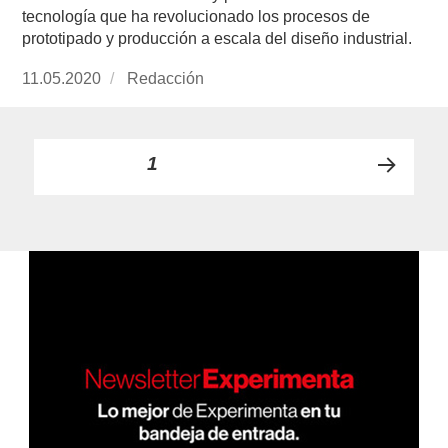
tecnología que ha revolucionado los procesos de
prototipado y producción a escala del diseño industrial.
Publicado
11.05.2020
https://www.experimenta.es/author/redaccion/
Redacción
el
Paginación
PÁGINA
1
PRÓ
de
XIMA
PÁGI
entradas
NA