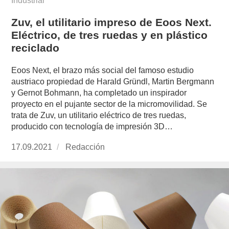
Industrial
Zuv, el utilitario impreso de Eoos Next.
Eléctrico, de tres ruedas y en plástico
reciclado
Eoos Next, el brazo más social del famoso estudio
austriaco propiedad de Harald Gründl, Martin Bergmann
y Gernot Bohmann, ha completado un inspirador
proyecto en el pujante sector de la micromovilidad. Se
trata de Zuv, un utilitario eléctrico de tres ruedas,
producido con tecnología de impresión 3D…
Publicado
17.09.2021
https://www.experimenta.es/author/redaccion/
Redacción
el