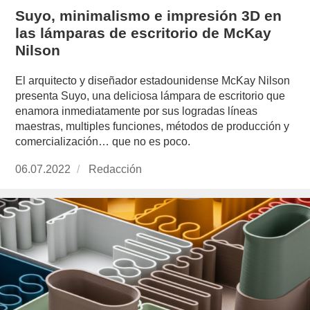
Suyo, minimalismo e impresión 3D en
las lámparas de escritorio de McKay
Nilson
El arquitecto y diseñador estadounidense McKay Nilson
presenta Suyo, una deliciosa lámpara de escritorio que
enamora inmediatamente por sus logradas líneas
maestras, multiples funciones, métodos de producción y
comercialización… que no es poco.
Publicado
06.07.2022
https://www.experimenta.es/author/redaccion/
Redacción
el