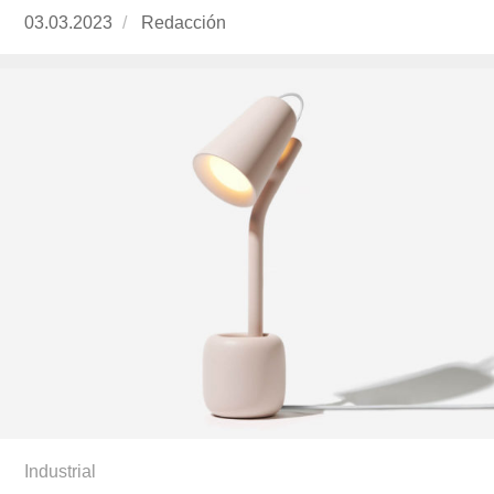
Publicado
03.03.2023
https://www.experimenta.es/author/redaccion/
Redacción
el
Industrial