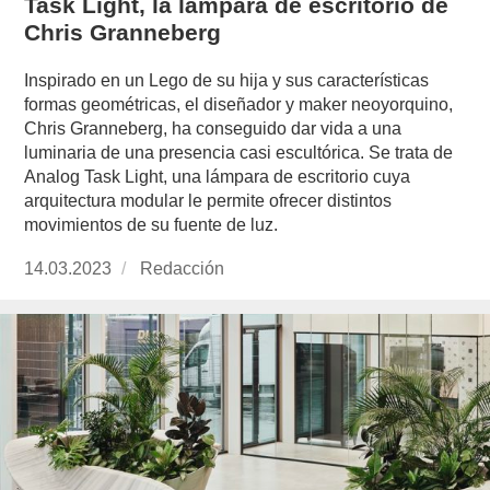
Task Light, la lámpara de escritorio de
Chris Granneberg
Inspirado en un Lego de su hija y sus características
formas geométricas, el diseñador y maker neoyorquino,
Chris Granneberg, ha conseguido dar vida a una
luminaria de una presencia casi escultórica. Se trata de
Analog Task Light, una lámpara de escritorio cuya
arquitectura modular le permite ofrecer distintos
movimientos de su fuente de luz.
Publicado
14.03.2023
https://www.experimenta.es/author/redaccion/
Redacción
el