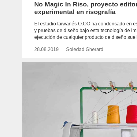
No Magic In Riso, proyecto edito
experimental en risografía
El estudio taiwanés O.OO ha condensado en est
y pruebas de diseño bajo esta tecnología de i
ejecución de cualquier producto de diseño suel
28.08.2019
Publicado
Soledad Gherardi
https://www.experimenta.es/aut
el
gherardi/