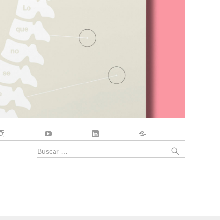
Instagram
YouTube
LinkedIn
Contacto
BUSCA
Buscar
por: