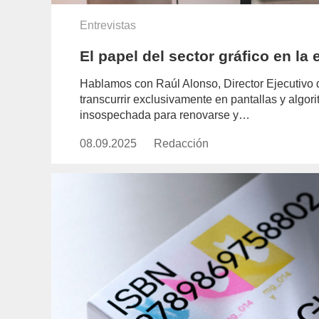
Entrevistas
El papel del sector gráfico en la e
Hablamos con Raúl Alonso, Director Ejecutivo 
transcurrir exclusivamente en pantallas y algor
insospechada para renovarse y…
08.09.2025
Publicado
Redacción
https://www.experimenta.es/aut
el