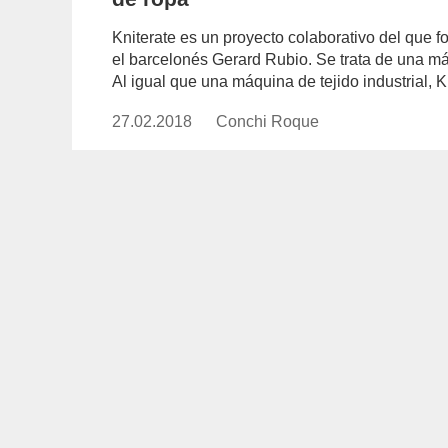
Kniterate es un proyecto colaborativo del que 
el barcelonés Gerard Rubio. Se trata de una máqu
Al igual que una máquina de tejido industrial, K
27.02.2018
Publicado
Conchi Roque
https://www.experimenta.es/aut
el
roque/