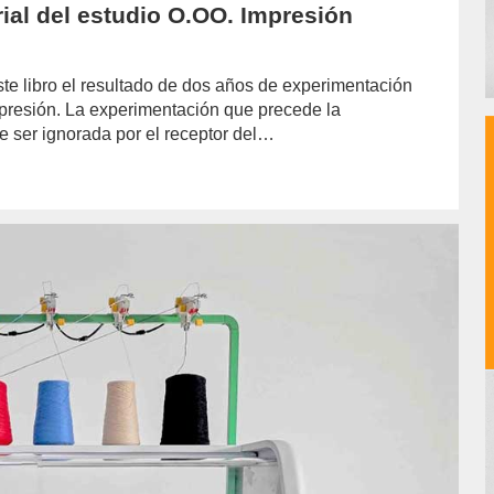
rial del estudio O.OO. Impresión
e libro el resultado de dos años de experimentación
mpresión. La experimentación que precede la
e ser ignorada por el receptor del…
hor/soledad-