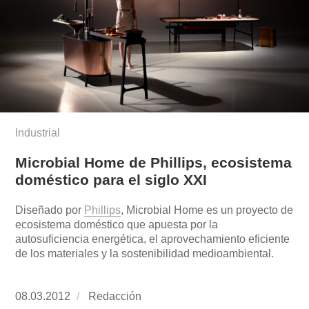
Industrial
Microbial Home de Phillips, ecosistema
doméstico para el siglo XXI
Diseñado por
Phillips
, Microbial Home es un proyecto de
ecosistema doméstico que apuesta por la
autosuficiencia energética, el aprovechamiento eficiente
de los materiales y la sostenibilidad medioambiental.
Publicado
08.03.2012
https://www.experimenta.es/author/redaccion/
Redacción