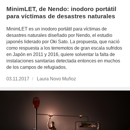
MinimLET, de Nendo: inodoro portátil
para víctimas de desastres naturales
MinimLET es un inodoro portátil para víctimas de
desastres naturales diseñado por Nendo, el estudio
japonés liderado por Oki Sato. La propuesta, que nació
como respuesta a los terremotos de gran escala sufridos
en Japón en 2011 y 2016, quiere solventar la falta de
instalaciones sanitarias detectada entonces en muchos
de los campos de refugiados.
Publicado
03.11.2017
https://www.experimenta.es/author/laura-
Laura Novo Muñoz
el
novo-
munoz/