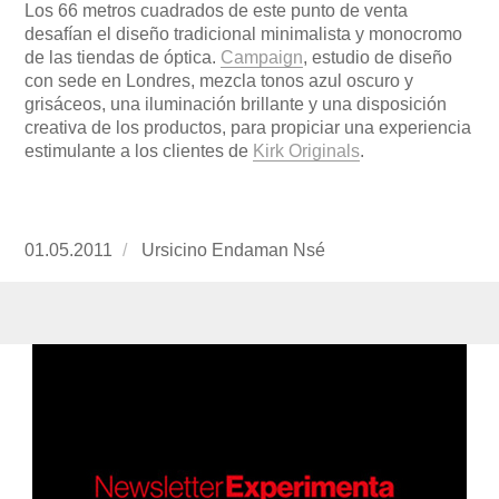
Los 66 metros cuadrados de este punto de venta
desafían el diseño tradicional minimalista y monocromo
de las tiendas de óptica.
Campaign
, estudio de diseño
con sede en Londres, mezcla tonos azul oscuro y
grisáceos, una iluminación brillante y una disposición
creativa de los productos, para propiciar una experiencia
estimulante a los clientes de
Kirk Originals
.
Publicado
01.05.2011
https://www.experimenta.es/author/ursicino-
Ursicino Endaman Nsé
el
endaman-
nse/