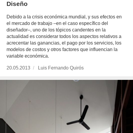
Diseño
Debido a la crisis económica mundial, y sus efectos en
el mercado de trabajo –en el caso específico del
diseñador–, uno de los tópicos candentes en la
actualidad es considerar todos los aspectos relativos a
acrecentar las ganancias, el pago por los servicios, los
modelos de costos y otros factores que influencian la
variable económica.
Publicado
20.05.2013
https://www.experimenta.es/author/luis-
Luis Fernando Quirós
el
fernando-
quiros/