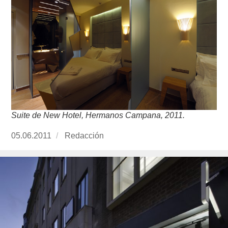
Suite de New Hotel, Hermanos Campana, 2011.
Publicado
05.06.2011
https://www.experimenta.es/author/redaccion/
Redacción
el