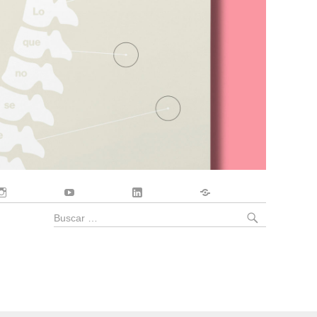
Instagram
YouTube
LinkedIn
Contacto
BUSCA
Buscar
por: