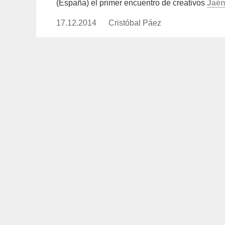
(España) el primer encuentro de creativos
Jaén
17.12.2014
Publicado
Cristóbal Páez
https://www.experimenta.es/auth
el
paez/