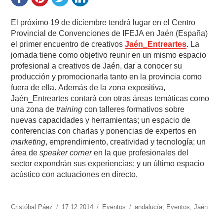
El próximo 19 de diciembre tendrá lugar en el Centro
Provincial de Convenciones de IFEJA en Jaén (España)
el primer encuentro de creativos
Jaén_Entreartes
. La
jornada tiene como objetivo reunir en un mismo espacio
profesional a creativos de Jaén, dar a conocer su
producción y promocionarla tanto en la provincia como
fuera de ella. Además de la zona expositiva,
Jaén_Entreartes contará con otras áreas temáticas como
una zona de
training
con talleres formativos sobre
nuevas capacidades y herramientas; un espacio de
conferencias con charlas y ponencias de expertos en
marketing
, emprendimiento, creatividad y tecnología; un
área de
speaker corner
en la que profesionales del
sector expondrán sus experiencias; y un último espacio
acústico con actuaciones en directo.
https://www.experimenta.es/author/cristobal-
Cristóbal Páez
Publicado
17.12.2014
Categorías
Eventos
Etiquetas
andalucía
,
Eventos
,
Jaén
paez/
el