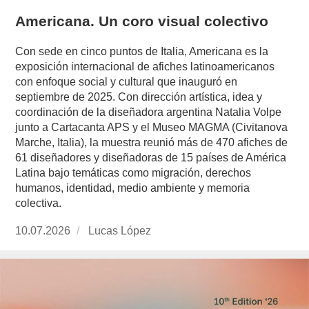
Americana. Un coro visual colectivo
Con sede en cinco puntos de Italia, Americana es la
exposición internacional de afiches latinoamericanos
con enfoque social y cultural que inauguró en
septiembre de 2025. Con dirección artística, idea y
coordinación de la diseñadora argentina Natalia Volpe
junto a Cartacanta APS y el Museo MAGMA (Civitanova
Marche, Italia), la muestra reunió más de 470 afiches de
61 diseñadores y diseñadoras de 15 países de América
Latina bajo temáticas como migración, derechos
humanos, identidad, medio ambiente y memoria
colectiva.
Publicado
10.07.2026
https://www.experimenta.es/author/lucas-
Lucas López
el
lopez/