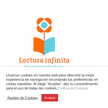
Usamos cookies en nuestra web para ofrecerte la mejor
experiencia de navegación recordando tus preferencias en
Facebook
Twitter
Instagram
visitas repetidas. Al elegir "Aceptar", das tu consentimiento
para el uso de todas las cookies.
Política de Cookies
YouTube
LinkedIn
Contacto
Ajustes de Cookies
Aceptar
BU
Buscar