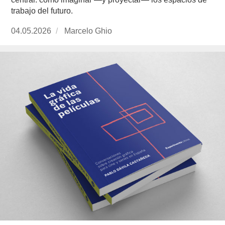
trabajo del futuro.
Publicado
04.05.2026
https://www.experimenta.es/author/marcelo-
Marcelo Ghio
el
ghio/