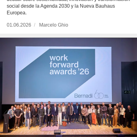
social desde la Agenda 2030 y la Nueva Bauhaus
Europea.
Publicado
01.06.2026
https://www.experimenta.es/author/marcelo-
Marcelo Ghio
el
ghio/