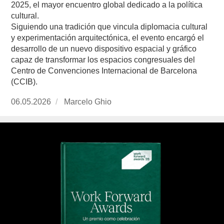
2025, el mayor encuentro global dedicado a la política
cultural.
Siguiendo una tradición que vincula diplomacia cultural
y experimentación arquitectónica, el evento encargó el
desarrollo de un nuevo dispositivo espacial y gráfico
capaz de transformar los espacios congresuales del
Centro de Convenciones Internacional de Barcelona
(CCIB).
Publicado
06.05.2026
https://www.experimenta.es/author/marcelo-
Marcelo Ghio
el
ghio/