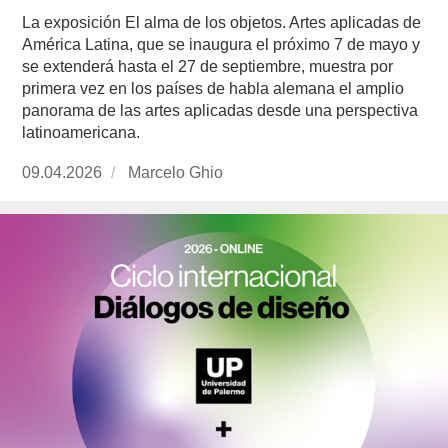
La exposición El alma de los objetos. Artes aplicadas de
América Latina, que se inaugura el próximo 7 de mayo y
se extenderá hasta el 27 de septiembre, muestra por
primera vez en los países de habla alemana el amplio
panorama de las artes aplicadas desde una perspectiva
latinoamericana.
Publicado
09.04.2026
https://www.experimenta.es/author/marcelo-
Marcelo Ghio
el
ghio/