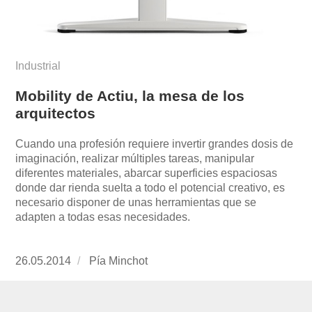
Industrial
Mobility de Actiu, la mesa de los
arquitectos
Cuando una profesión requiere invertir grandes dosis de
imaginación, realizar múltiples tareas, manipular
diferentes materiales, abarcar superficies espaciosas
donde dar rienda suelta a todo el potencial creativo, es
necesario disponer de unas herramientas que se
adapten a todas esas necesidades.
Publicado
26.05.2014
https://www.experimenta.es/author/pia/
Pía Minchot
el