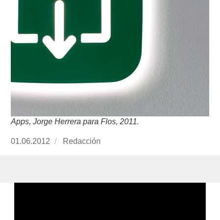
Apps, Jorge Herrera para Flos, 2011.
Publicado
01.06.2012
https://www.experimenta.es/author/redaccion/
Redacción
el