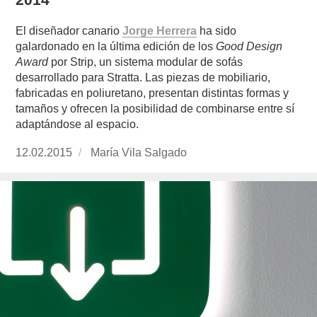
El diseñador canario
Jorge Herrera
ha sido
galardonado en la última edición de los
Good Design
Award
por Strip, un sistema modular de sofás
desarrollado para Stratta. Las piezas de mobiliario,
fabricadas en poliuretano, presentan distintas formas y
tamaños y ofrecen la posibilidad de combinarse entre sí
adaptándose al espacio.
Publicado
12.02.2015
https://www.experimenta.es/author/mariavila/
María Vila Salgado
el